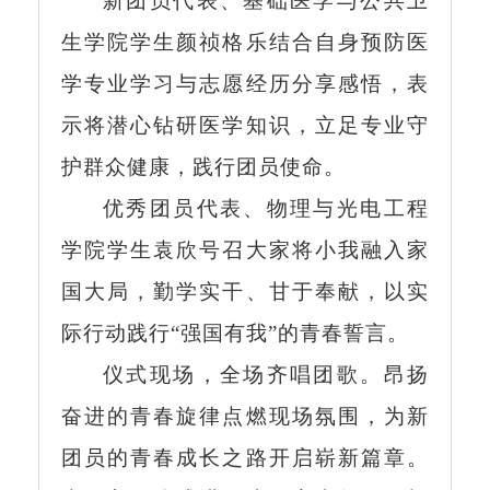
新团员代表、基础医学与公共卫
生学院学生颜祯格乐结合自身预防医
学专业学习与志愿经历分享感悟，表
示将潜心钻研医学知识，立足专业守
护群众健康，践行团员使命。
优秀团员代表、物理与光电工程
学院学生袁欣号召大家将小我融入家
国大局，勤学实干、甘于奉献，以实
际行动践行“强国有我”的青春誓言。
仪式现场，全场齐唱团歌。昂扬
奋进的青春旋律点燃现场氛围，为新
团员的青春成长之路开启崭新篇章。