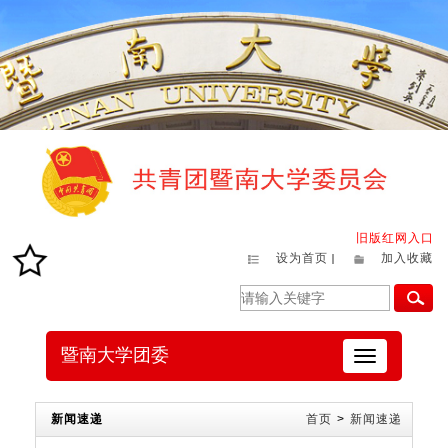
旧版红网入口
设为首页
加入收藏
暨南大学团委
切
换
导
航
新闻速递
首页
>
新闻速递