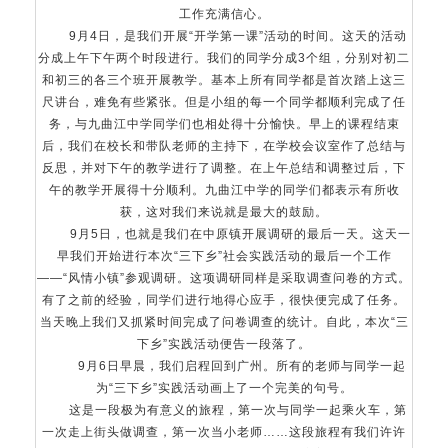
工作充满信心。
9月4日，是我们开展“开学第一课”活动的时间。这天的活动
分成上午下午两个时段进行。我们的同学分成3个组，分别对初二
和初三的各三个班开展教学。基本上所有同学都是首次踏上这三
尺讲台，难免有些紧张。但是小组的每一个同学都顺利完成了任
务，与九曲江中学同学们也相处得十分愉快。早上的课程结束
后，我们在校长和带队老师的主持下，在学校会议室作了总结与
反思，并对下午的教学进行了调整。在上午总结和调整过后，下
午的教学开展得十分顺利。九曲江中学的同学们都表示有所收
获，这对我们来说就是最大的鼓励。
9月5日，也就是我们在中原镇开展调研的最后一天。这天一
早我们开始进行本次“三下乡”社会实践活动的最后一个工作
——“风情小镇”参观调研。这项调研同样是采取调查问卷的方式。
有了之前的经验，同学们进行地得心应手，很快便完成了任务。
当天晚上我们又抓紧时间完成了问卷调查的统计。自此，本次“三
下乡”实践活动便告一段落了。
9月6日早晨，我们启程回到广州。所有的老师与同学一起
为“三下乡”实践活动画上了一个完美的句号。
这是一段极为有意义的旅程，第一次与同学一起乘火车，第
一次走上街头做调查，第一次当小老师……这段旅程有我们许许