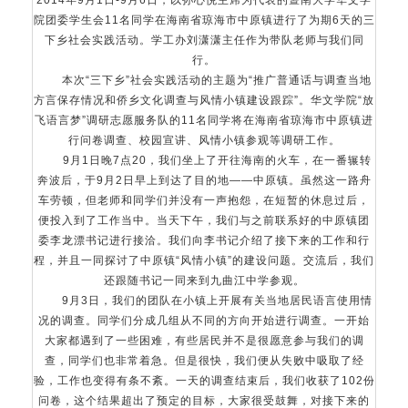
2014年9月1日-9月6日，以孙心悦主席为代表的暨南大学华文学
院团委学生会11名同学在海南省琼海市中原镇进行了为期6天的三
下乡社会实践活动。学工办刘潇潇主任作为带队老师与我们同
行。
本次“三下乡”社会实践活动的主题为“推广普通话与调查当地
方言保存情况和侨乡文化调查与风情小镇建设跟踪”。华文学院“放
飞语言梦”调研志愿服务队的11名同学将在海南省琼海市中原镇进
行问卷调查、校园宣讲、风情小镇参观等调研工作。
9月1日晚7点20，我们坐上了开往海南的火车，在一番辗转
奔波后，于9月2日早上到达了目的地——中原镇。虽然这一路舟
车劳顿，但老师和同学们并没有一声抱怨，在短暂的休息过后，
便投入到了工作当中。当天下午，我们与之前联系好的中原镇团
委李龙漂书记进行接洽。我们向李书记介绍了接下来的工作和行
程，并且一同探讨了中原镇“风情小镇”的建设问题。交流后，我们
还跟随书记一同来到九曲江中学参观。
9月3日，我们的团队在小镇上开展有关当地居民语言使用情
况的调查。同学们分成几组从不同的方向开始进行调查。一开始
大家都遇到了一些困难，有些居民并不是很愿意参与我们的调
查，同学们也非常着急。但是很快，我们便从失败中吸取了经
验，工作也变得有条不紊。一天的调查结束后，我们收获了102份
问卷，这个结果超出了预定的目标，大家很受鼓舞，对接下来的