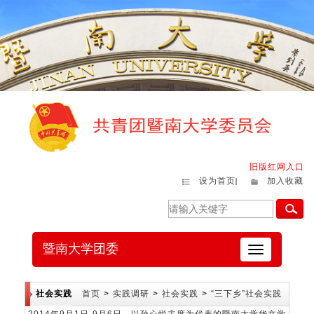
旧版红网入口
设为首页
加入收藏
暨南大学团委
切
换
导
航
社会实践
首页
>
实践调研
>
社会实践
>
“三下乡”社会实践