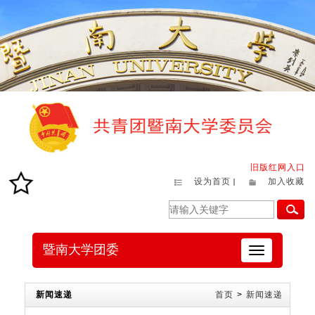
旧版红网入口
设为首页
加入收藏
暨南大学团委
切
换
导
航
新闻速递
首页
>
新闻速递