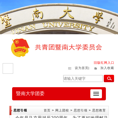
旧版红网入口
设为首页
加入收藏
暨南大学团委
切
换
导
航
思想引领
首页
>
网上团校
>
思想引领
>
思想教育
今年是马克思诞辰200周年，为了更好地理解马