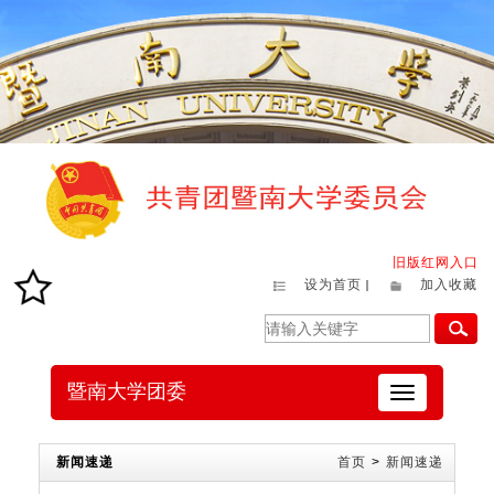
旧版红网入口
设为首页
加入收藏
暨南大学团委
切
换
导
航
新闻速递
首页
>
新闻速递