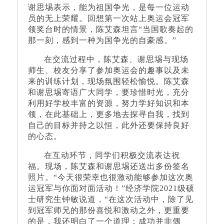
谢思埸表示，能为祖国争光，是每一位运动
员的无上荣耀。回想第一次站上奥运会冠军
领奖台时的情景，陈艾森坦言“当国歌奏起的
那一刻，感到一种为国争光的自豪感。”
在交流过程中，陈艾森、谢思埸与现场
师生、校友分享了参加奥运会的趣事以及未
来的训练计划，现场氛围轻松愉悦。陈艾森
和谢思埸寄语广大同学，要珍惜时光，充分
利用好学校丰富的资源，努力学好知识和本
领，在此基础上，更多地去探寻自我，找到
自己的目标并持之以恒，此外还要保持良好
的心态。
在互动环节，同学们积极交流表达祝
福。现场，陈艾森和谢思埸还送出多份签名
照片。“今天很荣幸也很激动能够参加这次奥
运冠军与你面对面活动！”经济学院2021级硕
士研究生钟敏说道，“在这次活动中，除了见
到冠军师兄的那份喜悦和激动之外，更重要
的是，我还明白了一个道理：成功并非偶