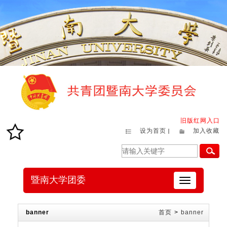
旧版红网入口
设为首页
加入收藏
暨南大学团委
切
换
导
航
banner
首页
>
banner