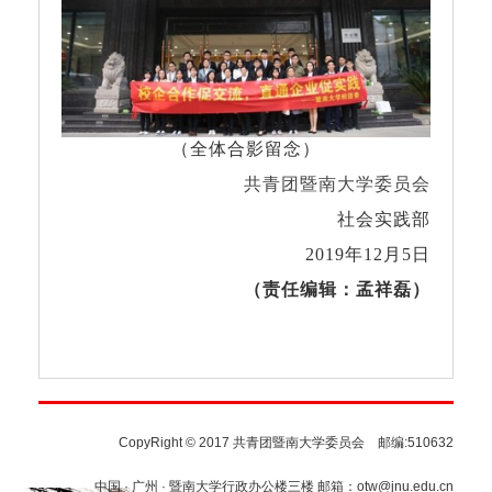
（全体合影留念）
共青团暨南大学委员会
社会实践部
2019
年
12
月
5
日
（责任编辑：孟祥磊）
CopyRight © 2017 共青团暨南大学委员会 邮编:510632
中国 · 广州 · 暨南大学行政办公楼三楼 邮箱：otw@jnu.edu.cn