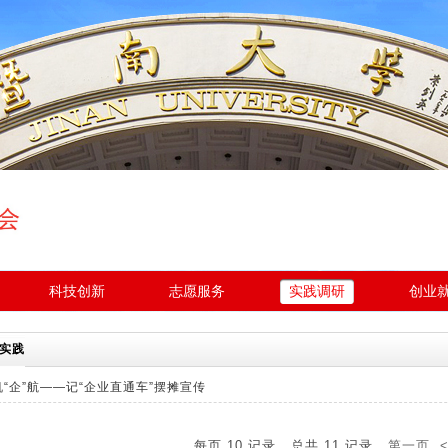
科技创新
志愿服务
实践调研
创业
实践
帆“企”航——记“企业直通车”摆摊宣传
每页
10
记录
总共
11
记录
第一页