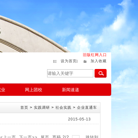
旧版红网入口
设为首页
加入收藏
就业
网上团校
新闻速递
首页
>
实践调研
>
社会实践
>
企业直通车
2015-05-13
<<上一页
下一页>>
尾页
页码
2
/
2
跳转到