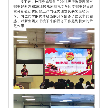
接下来，校团委邀请到了
2016级行政管理团支
部书记
向东
和
2018
级戏剧影视文学团支部书记吴舒
棋
分别
做优秀团建工作与优秀团支风获奖经验分
享。
两位同学的优秀经验
的分享解答了团支书的困
惑，对新生
团支书
接下来的团务工作起到极大的示
范作用。