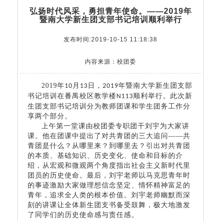
弘扬时代风采，勇担青年使命。——2019年
暨南大学新生团支部书记培训顺利举行
发布时间:2019-10-15 11:18:38
内容来源：校团委
2019
年
月
日，
年暨南大学新生团支部
10
13
2019
书记培训在番禺校区教学楼
举行
。此次新
N113顺利
生团支部书记培训分为教师团课和学生团务工作分
享两个部分。
上午第一堂课由校团委专职团干刘宇为大家讲
课。他在团课中
提出了对共青团的三大追问
——共
青团是什么？从哪里来？到哪里去？引出对共青团
的本质、基础知识、历史变化、使命和目标的介
绍，从宏观和微观两个角度指出社会主义新时代里
团员的历史使命。最后，刘宇老师以马克思青年时
的事迹激励大家做理想信念坚定、情怀精神富足的
青年，追求全人类的根本价值。刘宇老师幽默而深
刻的
讲课
让全体新生团支书备受鼓舞，极大地激发
了同学们的历史使命感与责任感。